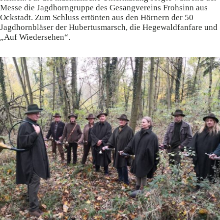
Messe die Jagdhorngruppe des Gesangvereins Frohsinn aus
Ockstadt. Zum Schluss ertönten aus den Hörnern der 50
Jagdhornbläser der Hubertusmarsch, die Hegewaldfanfare und
„Auf Wiedersehen“.