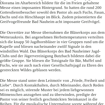
Diorama im Altarbereich bildete für die im Freien gehaltene
Messe einen imposanten Hintergrund. So hatten die rund 200
Gottesdienstbesucher sowohl den Pastor als auch Fuchs, Fasan,
Dachs und ein Hirschhaupt im Blick. Zudem präsentierten die
Greifvogelfreunde Bad Nauheim acht imposante Greifvögel.
Die Ouvertüre zur Messe übernahmen die Bläserkorps aus dem
Wetteraukreis. Bei angenehmen Herbsttemperaturen verteilten
sich die knapp 50 Jagdhornbläser in vier Gruppen rund um die
Kapelle und bliesen nacheinander zwölf Signale in den
windstillen Wald. Das Bläserkorps des Bad Nauheimer Jagd-
Clubs und der Jägervereinigung Butzbach bildeten dabei die
größte Gruppe. Sie bliesen die Totsignale für Bär, Muffel und
Fuchs, wie sie auch nach einer Gesellschaftsjagd zu Ehren des
gestreckten Wildes geblasen werden.
Die Messe stand unter dem Leitmotiv von „Friede, Freiheit und
Liebe“. Durch Kontakthalten, durch Miteinander, durch Reden
sei es möglich, störende Muster bei jedem liebgewonnen
Mitmenschen anzugehen und zu überwinden, predigte der
Pastor von seiner festlich geschmückten Steinkanzel in die
Reihen. Für die musikalische Untermalung sorgte während der