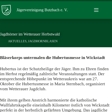
Zum
Inhalt
Jägervereinigung Butzbach e. V.
springen
Jagdhörner im Wetterauer Herbstwald
AKTUELLES
,
JAGDHORNBLASEN
Bläserkorps untermalen die Hubertusmesse in Wickstadt
Hubertus ist der Schutzheilige der Jäger. Ihm zu Ehren finden
im Herbst regelmäßig zahlreiche Veranstaltungen statt. Der
entsprechende Höhepunkt im Wetteraukreis war am 27.
Oktober die Hubertusmesse in Maria Sternbach, organisiert
vom Wetterauer Jagdclub.
Mit ihrem gelben Anstrich harmonierte die katholische
Wallfahrtskapelle eineinhalb Kilometer östlich von Wickstadt
perfekt in der herbstlich gefärbten Umgebung. Das jagdliche