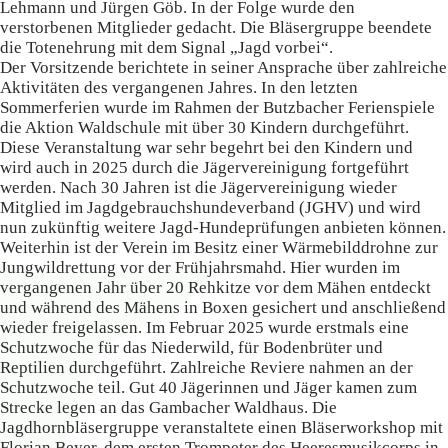
Lehmann und Jürgen Göb. In der Folge wurde den
verstorbenen Mitglieder gedacht. Die Bläsergruppe beendete
die Totenehrung mit dem Signal „Jagd vorbei“.
Der Vorsitzende berichtete in seiner Ansprache über zahlreiche
Aktivitäten des vergangenen Jahres. In den letzten
Sommerferien wurde im Rahmen der Butzbacher Ferienspiele
die Aktion Waldschule mit über 30 Kindern durchgeführt.
Diese Veranstaltung war sehr begehrt bei den Kindern und
wird auch in 2025 durch die Jägervereinigung fortgeführt
werden. Nach 30 Jahren ist die Jägervereinigung wieder
Mitglied im Jagdgebrauchshundeverband (JGHV) und wird
nun zukünftig weitere Jagd-Hundeprüfungen anbieten können.
Weiterhin ist der Verein im Besitz einer Wärmebilddrohne zur
Jungwildrettung vor der Frühjahrsmahd. Hier wurden im
vergangenen Jahr über 20 Rehkitze vor dem Mähen entdeckt
und während des Mähens in Boxen gesichert und anschließend
wieder freigelassen. Im Februar 2025 wurde erstmals eine
Schutzwoche für das Niederwild, für Bodenbrüter und
Reptilien durchgeführt. Zahlreiche Reviere nahmen an der
Schutzwoche teil. Gut 40 Jägerinnen und Jäger kamen zum
Strecke legen an das Gambacher Waldhaus. Die
Jagdhornbläsergruppe veranstaltete einen Bläserworkshop mit
Florian Beyer, dem ersten Trompeter des Heeresmusikcorps in