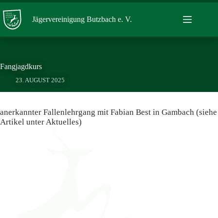
Zum
Inhalt
Jägervereinigung Butzbach e. V.
springen
Fangjagdkurs
23. AUGUST 2025
anerkannter Fallenlehrgang mit Fabian Best in Gambach (siehe
Artikel unter Aktuelles)