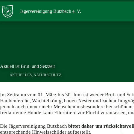
Zum
Inhalt
Jägervereinigung Butzbach e. V.
springen
Aktuell ist Brut- und Setzzeit
AKTUELLES
,
NATURSCHUTZ
Im Zeitraum vom 01. März bis 30. Juni ist wieder Brut- und Se
Haubenlerche, Wachtelkönig, bauen Nester und ziehen Jungvögel
jedoch auch immer mehr Menschen insbesondere bei schönem We
freilaufende Hunde kann Elterntiere zur Flucht veranlassen, 
Die Jägervereinigung Butzbach
bittet daher um rücksichtsvol
entsprechende Hinweisschilder aufgestellt.